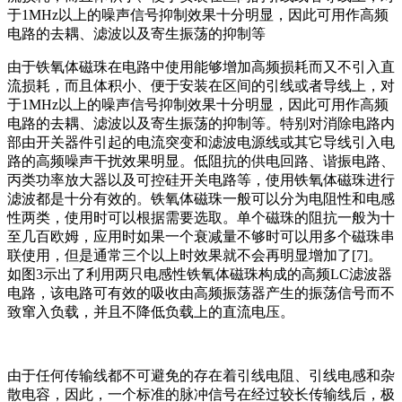
于1MHz以上的噪声信号抑制效果十分明显，因此可用作高频
电路的去耦、滤波以及寄生振荡的抑制等
由于铁氧体磁珠在电路中使用能够增加高频损耗而又不引入直
流损耗，而且体积小、便于安装在区间的引线或者导线上，对
于1MHz以上的噪声信号抑制效果十分明显，因此可用作高频
电路的去耦、滤波以及寄生振荡的抑制等。特别对消除电路内
部由开关器件引起的电流突变和滤波电源线或其它导线引入电
路的高频噪声干扰效果明显。低阻抗的供电回路、谐振电路、
丙类功率放大器以及可控硅开关电路等，使用铁氧体磁珠进行
滤波都是十分有效的。铁氧体磁珠一般可以分为电阻性和电感
性两类，使用时可以根据需要选取。单个磁珠的阻抗一般为十
至几百欧姆，应用时如果一个衰减量不够时可以用多个磁珠串
联使用，但是通常三个以上时效果就不会再明显增加了[7]。
如图3示出了利用两只电感性铁氧体磁珠构成的高频LC滤波器
电路，该电路可有效的吸收由高频振荡器产生的振荡信号而不
致窜入负载，并且不降低负载上的直流电压。
由于任何传输线都不可避免的存在着引线电阻、引线电感和杂
散电容，因此，一个标准的脉冲信号在经过较长传输线后，极