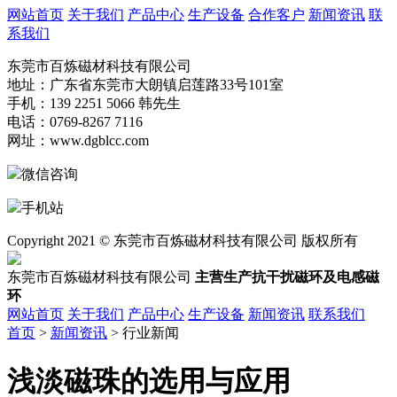
网站首页
关于我们
产品中心
生产设备
合作客户
新闻资讯
联
系我们
东莞市百炼磁材科技有限公司
地址：广东省东莞市大朗镇启莲路33号101室
手机：139 2251 5066 韩先生
电话：0769-8267 7116
网址：www.dgblcc.com
微信咨询
手机站
Copyright 2021 © 东莞市百炼磁材科技有限公司 版权所有
东莞市百炼磁材科技有限公司
主营生产抗干扰磁环及电感磁
环
网站首页
关于我们
产品中心
生产设备
新闻资讯
联系我们
首页
>
新闻资讯
> 行业新闻
浅淡磁珠的选用与应用