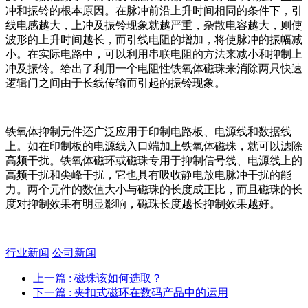
冲和振铃的根本原因。在脉冲前沿上升时间相同的条件下，引
线电感越大，上冲及振铃现象就越严重，杂散电容越大，则使
波形的上升时间越长，而引线电阻的增加，将使脉冲的振幅减
小。在实际电路中，可以利用串联电阻的方法来减小和抑制上
冲及振铃。给出了利用一个电阻性铁氧体磁珠来消除两只快速
逻辑门之间由于长线传输而引起的振铃现象。
铁氧体抑制元件还广泛应用于印制电路板、电源线和数据线
上。如在印制板的电源线入口端加上铁氧体磁珠，就可以滤除
高频干扰。铁氧体磁环或磁珠专用于抑制信号线、电源线上的
高频干扰和尖峰干扰，它也具有吸收静电放电脉冲干扰的能
力。两个元件的数值大小与磁珠的长度成正比，而且磁珠的长
度对抑制效果有明显影响，磁珠长度越长抑制效果越好。
行业新闻
公司新闻
上一篇
: 磁珠该如何选取？
下一篇
: 夹扣式磁环在数码产品中的运用