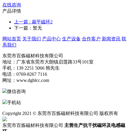
在线咨询
产品详情
上一篇
: 扁平磁环2
下一篇：暂无
网站首页
关于我们
产品中心
生产设备
合作客户
新闻资讯
联
系我们
东莞市百炼磁材科技有限公司
地址：广东省东莞市大朗镇启莲路33号101室
手机：139 2251 5066 韩先生
电话：0769-8267 7116
网址：www.dgblcc.com
微信咨询
手机站
Copyright 2021 © 东莞市百炼磁材科技有限公司 版权所有
东莞市百炼磁材科技有限公司
主营生产抗干扰磁环及电感磁