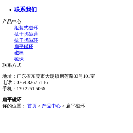
联系我们
产品中心
组装式磁环
抗干扰磁通
抗干扰磁环
扁平磁环
磁棒
磁珠
联系方式
地址：广东省东莞市大朗镇启莲路33号101室
电话：0769-8267 7116
手机：139 2251 5066
扁平磁环
你的位置：
首页
>
产品中心
> 扁平磁环