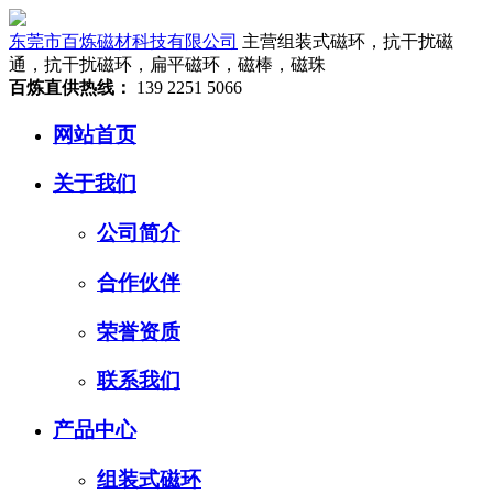
东莞市百炼磁材科技有限公司
主营组装式磁环，抗干扰磁
通，抗干扰磁环，扁平磁环，磁棒，磁珠
百炼直供热线：
139 2251 5066
网站首页
关于我们
公司简介
合作伙伴
荣誉资质
联系我们
产品中心
组装式磁环