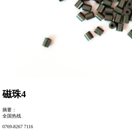
磁珠4
摘要：
全国热线
0769-8267 7116